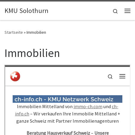
Skip to content
KMU Solothurn
Search
Me
Startseite
»
Immobilien
Immobilien