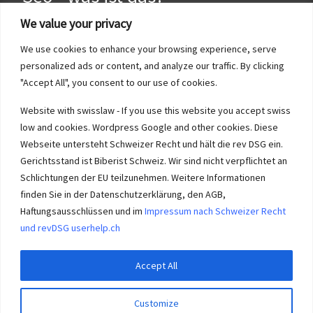
We value your privacy
We use cookies to enhance your browsing experience, serve
personalized ads or content, and analyze our traffic. By clicking
KMU SO ist eine Seo Seite für unsere Solothurner KMU Kunden. Was
"Accept All", you consent to our use of cookies.
ist Content Seo?
Website with swisslaw - If you use this website you accept swiss
low and cookies. Wordpress Google and other cookies. Diese
Webseite untersteht Schweizer Recht und hält die rev DSG ein.
Gerichtsstand ist Biberist Schweiz. Wir sind nicht verpflichtet an
Schlichtungen der EU teilzunehmen. Weitere Informationen
KMU Solothurn ist eine Webseite von Userhelp.ch nach Schweizer
Recht NDSG mit Gerichtsstand in Biberist Solothur
finden Sie in der Datenschutzerklärung, den AGB,
Haftungsausschlüssen und im
Impressum nach Schweizer Recht
und revDSG userhelp.ch
Accept All
© 2026
KMU Solothurn
– Alle Rechte vorbehalten
Customize
Powered by
WP
– Entworfen mit dem
Customizr-Theme